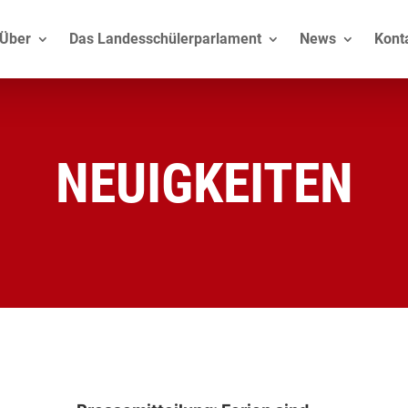
Über
Das Landesschülerparlament
News
Kont
NEUIGKEITEN