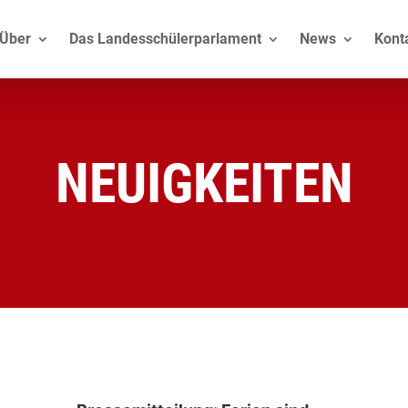
Über
Das Landesschülerparlament
News
Kont
NEUIGKEITEN